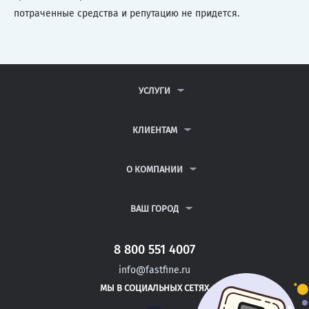
потраченные средства и репутацию не придется.
УСЛУГИ
КОНТРОЛЬНЫЕ РАБОТЫ
ДИПЛОМНЫЕ РАБОТЫ
КЛИЕНТАМ
КУРСОВЫЕ РАБОТЫ
АНТИПЛАГИАТ
РЕФЕРАТЫ
ВОПРОСЫ И ОТВЕТЫ
О КОМПАНИИ
ВСЕ УСЛУГИ
ПУБЛИЧНАЯ ОФЕРТА
О КОМПАНИИ
ПОЛИТИКА КОНФИДЕНЦИАЛЬНОСТИ
КОНТАКТЫ
ВАШ ГОРОД
АВТОРАМ
МОСКВА
САНКТ-ПЕТЕРБУРГ
8 800 551 4007
БЕЛГОРОД
info@fastfine.ru
БИЙСК
МЫ В СОЦИАЛЬНЫХ СЕТЯХ
БИРОБИДЖАН