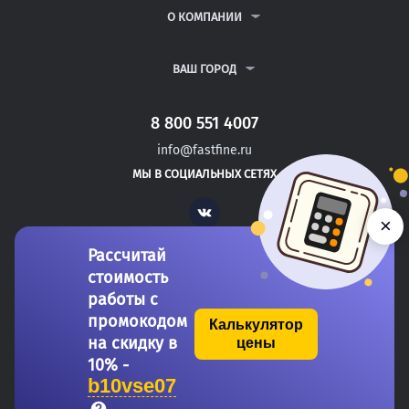
РЕФЕРАТЫ
ВОПРОСЫ И ОТВЕТЫ
О КОМПАНИИ
ВСЕ УСЛУГИ
ПУБЛИЧНАЯ ОФЕРТА
О КОМПАНИИ
ПОЛИТИКА КОНФИДЕНЦИАЛЬНОСТИ
КОНТАКТЫ
ВАШ ГОРОД
АВТОРАМ
МОСКВА
САНКТ-ПЕТЕРБУРГ
8 800 551 4007
БЕЛГОРОД
info@fastfine.ru
БИЙСК
МЫ В СОЦИАЛЬНЫХ СЕТЯХ
БИРОБИДЖАН
Vk
×
Рассчитай
стоимость
работы с
промокодом
Калькулятор
на скидку в
цены
Copyright 2011-2026 FastFine.ru
10% -
b10vse07